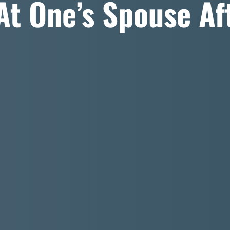
At One’s Spouse Af