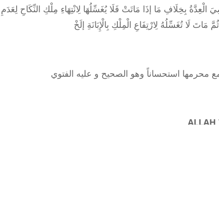
 الْعِدَّةُ بِخِلَافِ مَا إذَا مَاتَتْ فَلَا يُغَسِّلُهَا لِانْتِهَاءِ مِلْكِ النِّكَاحِ لِعَدَمِ
 مع محرمها استحساناً وهو الصحيح و عليه الفتوي
ALLAH 
ANSWERED BY:
Mufti Muhammad Isa Ali
Date: 18 Dhul Hijjah 1446 / 15 June 2025