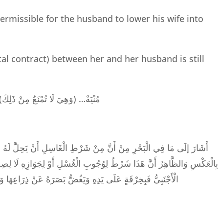
ermissible for the husband to lower his wife into
al contract) between her and her husband is still
وَيُمْنَعُ زَوْجُهَا مِنْ غُسْلِهَا وَمَسِّهَا لَا مِنْ النَّظَرِ إلَيْهَا عَلَى الْأَصَحِّ)
بِالْعَكْسِ وَالظَّاهِرُ أَنَّ هَذَا شَرْطٌ لِوُجُوبِ الْغُسْلِ أَوْ لِجَوَازِهِ لَا لِصِحَّتِهِ ق
الْأَجْنَبِيُّ فَبِخِرْقَةٍ عَلَى يَدِهِ وَيَغُضُّ بَصَرَهُ عَنْ ذِرَاعِهَا وَ