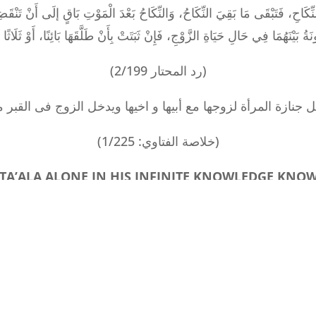
نِّكَاحِ، فَتَبْقَى مَا بَقِيَ النِّكَاحُ، وَالنِّكَاحُ بَعْدَ الْمَوْتِ بَاقٍ إلَى أَنْ تَنْقَضِيَ
(رد المحتار 2/199)
 جنازة المرأة لزوجها مع أبيها و اخيها ويدخل الزوج فى القبر
(خلاصة الفتاوي: 1/225)
TA’ALA ALONE IN HIS INFINITE KNOWLEDGE KNOW