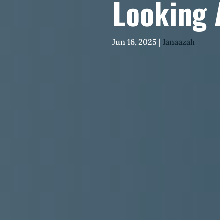
Looking 
Jun 16, 2025
|
Janaazah