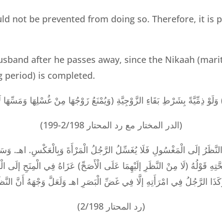
ld not be prevented from doing so. Therefore, it is p
usband after he passes away, since the Nikaah (marit
ng period) is completed.
( مُنْيَةٌ… (وَهِيَ لَا تُمْنَعُ مِنْ ذَلِكَ) وَلَوْ ذِمِّيَّةً بِشَرْطِ بَقَاءِ الزَّوْجِيَّةِ
(الدر المختار مع رد المحتار 2/198-199)
َوْلُهُ (لَا مِنْ النَّظَرِ إلَيْهِمَا عَلَى الْأَصَحِّ) عَزَاهُ فِي الْمِنَحِ إلَى الْقُنْيَةِ، 
كَذَا الرَّجُلُ فِي امْرَأَتِهِ إلَّا فِي غَضِّ الْبَصَرِ اهـ وَلَعَلَّ وَجْهَهُ أَنَّ النَّظَ
(رد المحتار 2/198)