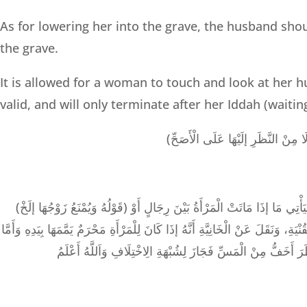
As for lowering her into the grave, the husband shou
the grave.
It is allowed for a woman to touch and look at her h
valid, and will only terminate after her Iddah (waiti
(قَوْلُهُ وَيُمْنَعُ زَوْجُهَا إلَخْ) أَشَارَ إلَى مَا فِي الْبَحْرِ مِنْ أَنَّ مِنْ شَرْطِ الْغَاسِلِ أَنْ يَحِلَّ لَهُ النَّظَرُ إلَى الْمَغْسُولِ فَلَا يُغَسِّلُ الرَّجُلُ الْمَرْأَةَ وَبِالْعَكْسِ. اهـ. وَسَيَأْتِي مَا إذَا مَاتَتْ الْمَرْأَةُ بَيْنَ رِجَالٍ أَوْ
وَنَقَلَ عَنْ الْخَانِيَّةِ أَنَّهُ إذَا كَانَ لِلْمَرْأَةِ مَحْرَمٌ يَمَّمَهَا بِيَدِهِ وَأَمَّا
رَ أَخَفُّ مِنْ الْمَسِّ فَجَازَ لِشُبْهَةِ الِاخْتِلَافِ وَاَللَّهُ أَعْلَمُ