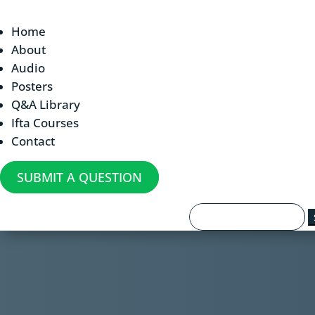
Home
About
Audio
Posters
Q&A Library
Ifta Courses
Contact
SUBMIT A QUESTION
Search
for: