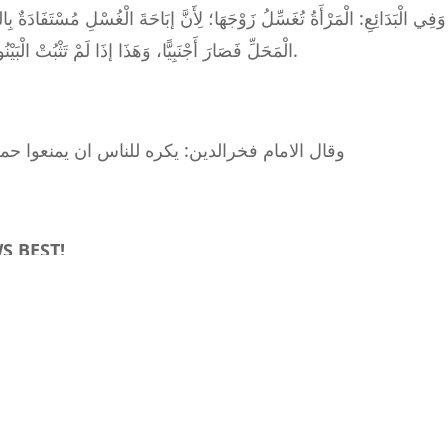
وَفِي الْبَدَائِعِ: الْمَرْأَةُ تُغَسِّلُ زَوْجَهَا؛ لِأَنَّ إبَاحَةَ الْغُسْلِ مُسْتَفَادَةٌ بِال
الْمَحَلِّ فَصَارَ أَجْنَبِيًّا، وَهَذَا إذَا لَمْ تَثْبُتْ الْبَيْنُونَةُ بَيْنَهُمَا فِي حَالِ حَيَاةِ الزَّوْجِ، فَإِنْ ثَبَتَتْ بِأَنْ طَلَّقَهَا بَائِنًا، أَوْ ثَلَاثًا ثُمَّ مَاتَ لَا تُغَسِّلُهُ لِارْتِفَاعِ الْمِلْكِ بِالْإِبَانَةِ إلَخْ.
وقال الامام فخرالدين: يكره للناس ان يمنعوا حمل
S BEST!